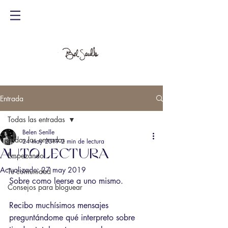
Entrada
Todas las entradas
Belen Senlle
Todas las entradas
24 may 2019
2 min de lectura
AUTO LECTURA
Empezando
Actualizado:
27 may 2019
Tu comunidad
Sobre como leerse a uno mismo.
Consejos para bloguear
Recibo muchísimos mensajes 
preguntándome qué interpreto sobre 