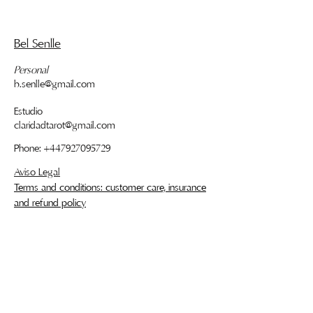
Bel Sen
lle
Personal
b.senlle@gmail.com
Estudio
claridadtarot@gmail.com
Phone:
+447927095729
Aviso Legal
Terms and conditions: customer care, insurance
and refund policy
Quieres recibir "Offline", nuestro
newsletter?