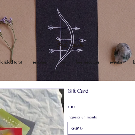
claridad tarot
sesiones
shop
free resources
eventos
b
Gift Card
Ingresa un monto
GBP