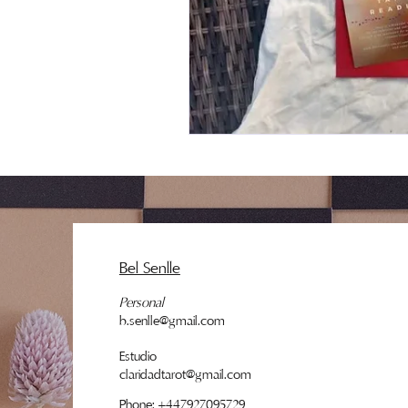
Bel Sen
lle
Personal
b.senlle@gmail.com
Estudio
claridadtarot@gmail.com
Phone: +447927095729