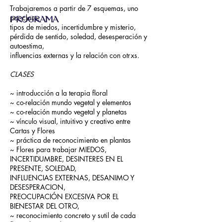
Trabajaremos a partir de 7 esquemas, uno
por clase:
PROGRAMA
tipos de miedos, incertidumbre y misterio,
pérdida de sentido, soledad, desesperación y
autoestima,
influencias externas y la relación con otrxs.
CLASES
~ introducción a la terapia floral
~ co-relación mundo vegetal y elementos
~ co-relación mundo vegetal y planetas
~ vínculo visual, intuitivo y creativo entre
Cartas y Flores
~ práctica de reconocimiento en plantas
~ Flores para trabajar MIEDOS,
INCERTIDUMBRE, DESINTERES EN EL
PRESENTE, SOLEDAD,
INFLUENCIAS EXTERNAS, DESANIMO Y
DESESPERACION,
PREOCUPACIÓN EXCESIVA POR EL
BIENESTAR DEL OTRO,
~ reconocimiento concreto y sutil de cada