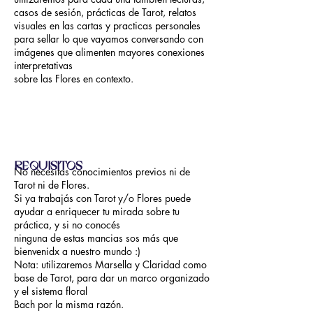
casos de sesión, prácticas de Tarot, relatos
visuales en las cartas y practicas personales
para sellar lo que vayamos conversando con
imágenes que alimenten mayores conexiones
interpretativas
sobre las Flores en contexto.
REQUISITOS
No necesitas conocimientos previos ni de
Tarot ni de Flores.
Si ya trabajás con Tarot y/o Flores puede
ayudar a enriquecer tu mirada sobre tu
práctica, y si no conocés
ninguna de estas mancias sos más que
bienvenidx a nuestro mundo :)
Nota: utilizaremos Marsella y Claridad como
base de Tarot, para dar un marco organizado
y el sistema floral
Bach por la misma razón.