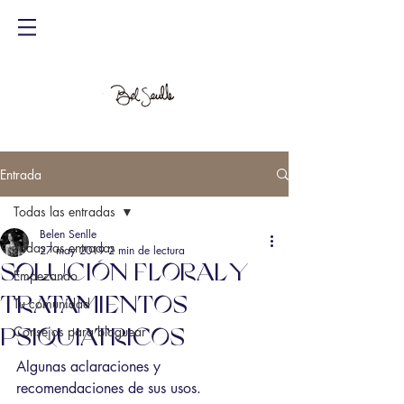
Entrada
Todas las entradas
Belen Senlle
Todas las entradas
27 may 2019
2 min de lectura
SOLUCIÓN FLORAL Y
Empezando
TRATAMIENTOS
Tu comunidad
Consejos para bloguear
PSIQUIATRICOS
Algunas aclaraciones y 
recomendaciones de sus usos.